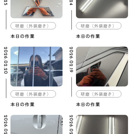
研磨（外装磨き）
研磨（外装磨き）
本日の作業
本日の作業
2026.02.20
2026.02.19
研磨（外装磨き）
研磨（外装磨き）
本日の作業
本日の作業
2026.02.18
2026.02.17