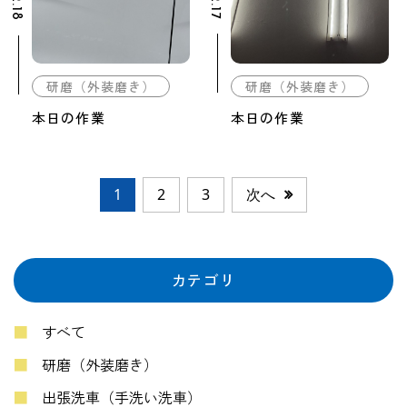
研磨（外装磨き）
研磨（外装磨き）
本日の作業
本日の作業
1
2
3
次へ
カテゴリ
すべて
研磨（外装磨き）
出張洗車（手洗い洗車）