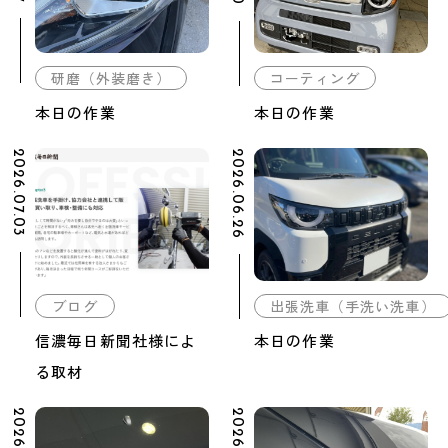
研磨（外装磨き）
コーティング
本日の作業
本日の作業
2026.07.03
2026.06.26
ブログ
出張洗車（手洗い洗車）
信濃毎日新聞社様によ
本日の作業
る取材