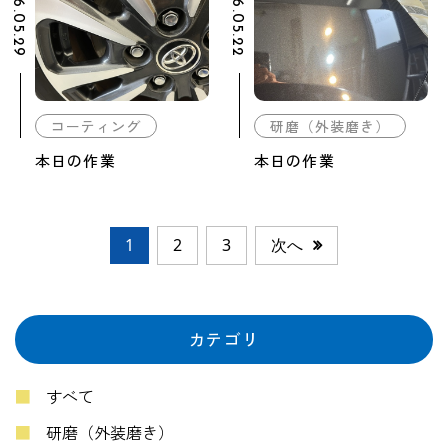
2026.05.29
2026.05.22
コーティング
研磨（外装磨き）
本日の作業
本日の作業
1
2
3
次へ
カテゴリ
すべて
研磨（外装磨き）