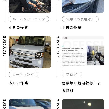
ルームクリーニング
研磨（外装磨き）
本日の作業
本日の作業
2026.07.10
2026.07.03
コーティング
ブログ
本日の作業
信濃毎日新聞社様によ
る取材